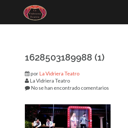
Saltar
al
contenido
Inicio
COMEDIAS
T
1628503189988 (1)
por
La Vidriera Teatro
La Vidriera Teatro
No se han encontrado comentarios