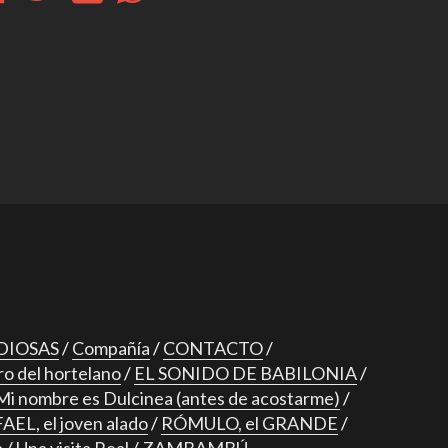
DIOSAS
Compañía
CONTACTO
ro del hortelano
EL SONIDO DE BABILONIA
Mi nombre es Dulcinea (antes de acostarme)
AEL, el joven alado
RÓMULO, el GRANDE
a
Una visita Real
ZAMBAMBÚ