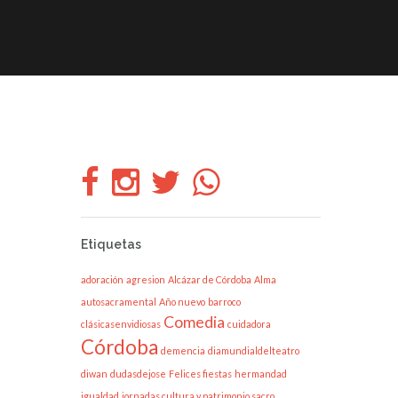
CLÁSICOS
Compañía
Etiquetas
adoración
agresion
Alcázar de Córdoba
Alma
autosacramental
Año nuevo
barroco
Comedia
clásicasenvidiosas
cuidadora
Córdoba
demencia
diamundialdelteatro
diwan
dudasdejose
Felices fiestas
hermandad
igualdad
jornadas cultura y patrimonio sacro