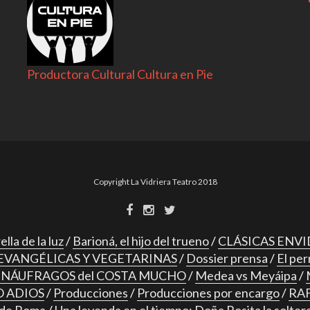
Productora Cultural Cultura en Pie
Copyright La Vidriera Teatro 2018
lla de la luz
Barioná, el hijo del trueno
CLÁSICAS ENVI
EVANGÉLICAS Y VEGETARINAS
Dossier prensa
El per
s NÁUFRAGOS del COSTA MUCHO
Medea vs Meyáipa
 ADIOS
Producciones
Producciones por encargo
RAF
 de Roma
Una leyenda en el tiempo: Doña Rosita la solter