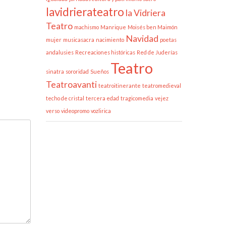
lavidrierateatro
la Vidriera
Teatro
machismo
Manrique
Moisés ben Maimón
Navidad
mujer
musicasacra
nacimiento
poetas
andalusies
Recreaciones históricas
Red de Juderías
Teatro
sinatra
sororidad
Sueños
Teatroavanti
teatroitinerante
teatromedieval
techo de cristal
tercera edad
tragicomedia
vejez
verso
videopromo
vozlirica