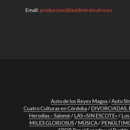
Email:
produccion@lavidrierateatro.es
Auto de los Reyes Magos
Auto Stre
Cuatro Culturas en Córdoba
DIVORCIADAS, 
Herodías – Salomé
LAS «SIN ESCOTE»
Lo
MILES GLORIOSUS
MÚSICA
PENÚLTIMO
SPQR Por el Senado y el Pueblo