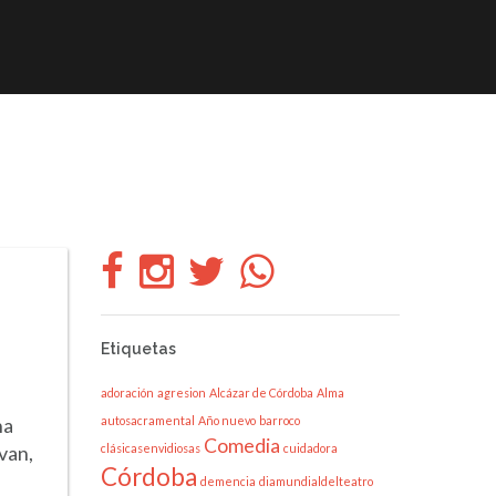
CLÁSICOS
Compañía
Etiquetas
adoración
agresion
Alcázar de Córdoba
Alma
autosacramental
Año nuevo
barroco
na
Comedia
clásicasenvidiosas
cuidadora
van,
Córdoba
demencia
diamundialdelteatro