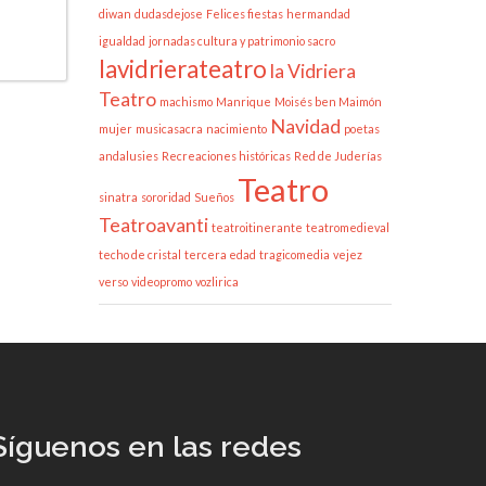
diwan
dudasdejose
Felices fiestas
hermandad
igualdad
jornadas cultura y patrimonio sacro
lavidrierateatro
la Vidriera
Teatro
machismo
Manrique
Moisés ben Maimón
Navidad
mujer
musicasacra
nacimiento
poetas
andalusies
Recreaciones históricas
Red de Juderías
Teatro
sinatra
sororidad
Sueños
Teatroavanti
teatroitinerante
teatromedieval
techo de cristal
tercera edad
tragicomedia
vejez
verso
videopromo
vozlirica
Síguenos en las redes