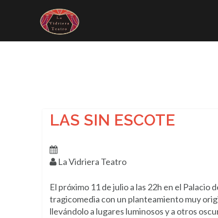
Saltar
al
contenido
Inicio
COMEDIAS
T
LAS SIN ESCOTE
La Vidriera Teatro
El próximo 11 de julio a las 22h en el Palaci
tragicomedia con un planteamiento muy origin
llevándolo a lugares luminosos y a otros oscu