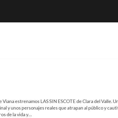
EATRO MUSICAL
TEATRO HISTÓRICO
o de Viana estrenamos LAS SIN ESCOTE de Clara del Valle. U
al y unos personajes reales que atrapan al público y cauti
ros de la vida y…