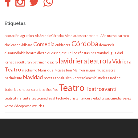
Etiquetas
adoración
agresion
Alcázar de Córdoba
Alma
autosacramental
Año nuevo
barroco
Córdoba
Comedia
clásicasenvidiosas
cuidadora
demencia
diamundialdelteatro
diwan
dudasdejose
Felices fiestas
hermandad
igualdad
lavidrierateatro
la Vidriera
jornadas cultura y patrimonio sacro
Teatro
machismo
Manrique
Moisés ben Maimón
mujer
musicasacra
Navidad
nacimiento
poetas andalusies
Recreaciones históricas
Red de
Teatro
Teatroavanti
Juderías
sinatra
sororidad
Sueños
teatroitinerante
teatromedieval
techo de cristal
tercera edad
tragicomedia
vejez
verso
videopromo
vozlirica