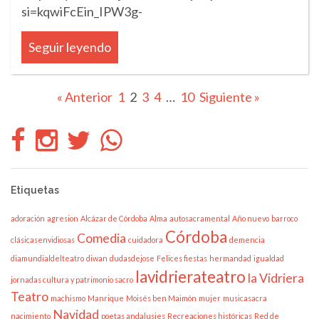
si=kqwiFcEin_IPW3g-
Seguir leyendo
« Anterior
1
2
3
4
…
10
Siguiente »
Etiquetas
adoración
agresion
Alcázar de Córdoba
Alma
autosacramental
Año nuevo
barroco
Córdoba
Comedia
clásicasenvidiosas
cuidadora
demencia
diamundialdelteatro
diwan
dudasdejose
Felices fiestas
hermandad
igualdad
lavidrierateatro
la Vidriera
jornadas cultura y patrimonio sacro
Teatro
machismo
Manrique
Moisés ben Maimón
mujer
musicasacra
Navidad
nacimiento
poetas andalusies
Recreaciones históricas
Red de