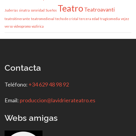
Teatro
Teatroavanti
Juderías
sinatra
sororidad
Sueños
teatroitinerante
teatromedieval
techo de cristal
tercera edad
tragicomedia
vejez
verso
videopromo
vozlirica
Contacta
Teléfono:
+34 629 48 98 92
Email:
produccion@lavidrierateatro.es
Webs amigas